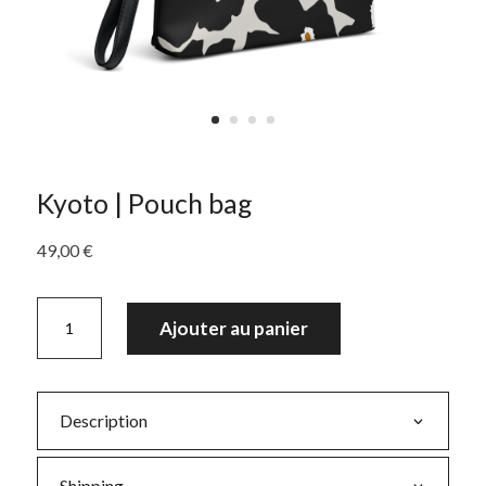
Kyoto | Pouch bag
49,00
€
quantité
Ajouter au panier
de
Kyoto
|
Description
Pouch
bag
Shipping